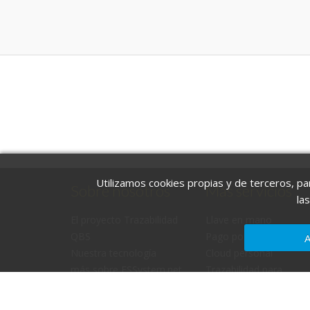
Utilizamos cookies propias y de terceros, par
Sobre nosotros
Más servicios
la
El proyecto Trazabilidad
Llave en mano
QBS
Pago por uso
Nuestra tecnología
Cloud personal
más sobre ESSystem.net
Trazabilidad para
panadería y pastelería