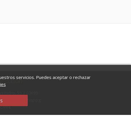
 nuestros servicios. Puedes aceptar o rechazar
irección
ies
n Isidro, 55 | 03690
n Vicente del Raspeig
S
icante