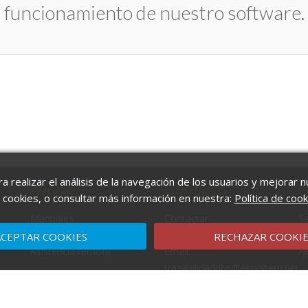
funcionamiento de nuestro software.
a realizar el análisis de la navegación de los usuarios y mejorar
Ayuda
Contacto
D
s cookies, o consultar más información en nuestra:
Política de cook
Manuales
Contactar
Sa
Instalador QBS
(+34) 96 567 18 66
Sa
ACEPTAR COOKIES
RECHAZAR COOKIE
Asistencia remota
Email:
Al
trazabilidadqbs@essystem.net