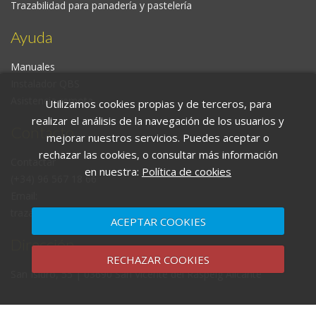
Trazabilidad para panadería y pastelería
Ayuda
Manuales
Instalador QBS
Asistencia remota
Utilizamos cookies propias y de terceros, para
realizar el análisis de la navegación de los usuarios y
Contacto
mejorar nuestros servicios. Puedes aceptar o
rechazar las cookies, o consultar más información
Contactar
en nuestra:
Política de cookies
(+34) 96 567 18 66
Email:
trazabilidadqbs@essystem.net
ACEPTAR COOKIES
Dirección
RECHAZAR COOKIES
San Isidro, 55 | 03690 San Vicente del Raspeig Alicante